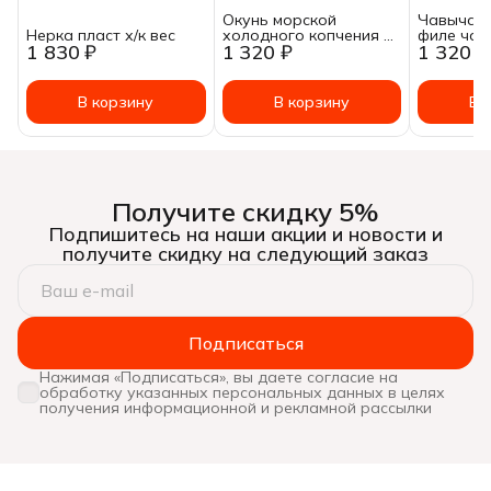
Окунь морской
Чавыча с
Нерка пласт х/к вес
холодного копчения ~
филе чав
1 830 ₽
1 320 ₽
1 320 ₽
0.5-1кг
холодног
200 г.
В корзину
В корзину
В 
Получите скидку 5%
Подпишитесь на наши акции и новости и
получите скидку на следующий заказ
Подписаться
Нажимая «Подписаться», вы даете согласие на
обработку указанных персональных данных в целях
получения информационной и рекламной рассылки