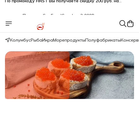
Подарки SeaFoodGood от 2 000₽ в корзине
🔥 3% дополнительная скидка
при оплате наличными
🎁 Бесплатная доставка при заказе от 5 000 руб.
Колумбус
Рыба
Икра
Морепродукты
Полуфабрикаты
Консер
Свежий вылов!
Икра красная нерки малосол 200г